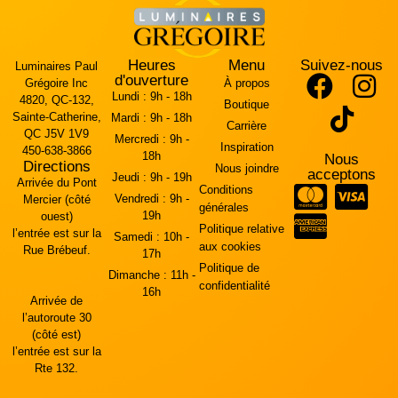
Heures
Menu
Suivez-nous
Luminaires Paul
d'ouverture
Grégoire Inc
À propos
Lundi :
9h - 18h
4820, QC-132,
Boutique
Sainte-Catherine,
Mardi :
9h - 18h
Carrière
QC J5V 1V9
Mercredi :
9h -
Inspiration
450-638-3866
18h
Nous
Directions
Nous joindre
acceptons
Jeudi :
9h - 19h
Arrivée du Pont
Conditions
Vendredi :
9h -
Mercier (côté
générales
19h
ouest)
Politique relative
l’entrée est sur la
Samedi :
10h -
aux cookies
Rue Brébeuf.
17h
Politique de
Dimanche :
11h -
confidentialité
16h
Arrivée de
l’autoroute 30
(côté est)
l’entrée est sur la
Rte 132.