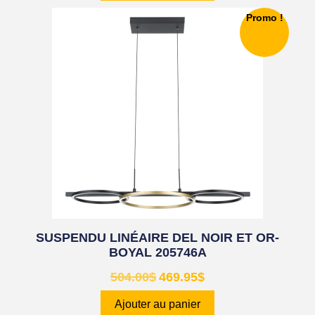
Promo !
SUSPENDU LINÉAIRE DEL NOIR ET OR-
BOYAL 205746A
504.00
$
469.95
$
Ajouter au panier