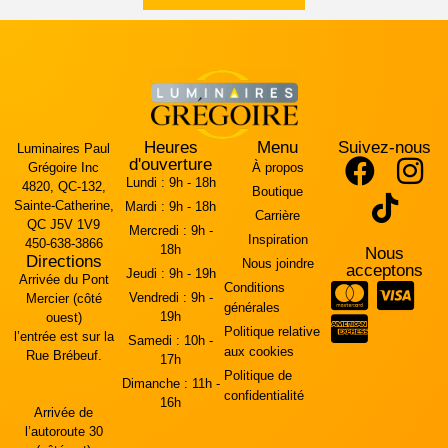
Heures
Menu
Suivez-nous
Luminaires Paul
d'ouverture
Grégoire Inc
À propos
Lundi :
9h - 18h
4820, QC-132,
Boutique
Sainte-Catherine,
Mardi :
9h - 18h
Carrière
QC J5V 1V9
Mercredi :
9h -
Inspiration
450-638-3866
18h
Nous
Directions
Nous joindre
acceptons
Jeudi :
9h - 19h
Arrivée du Pont
Conditions
Vendredi :
9h -
Mercier (côté
générales
19h
ouest)
Politique relative
l’entrée est sur la
Samedi :
10h -
aux cookies
Rue Brébeuf.
17h
Politique de
Dimanche :
11h -
confidentialité
16h
Arrivée de
l’autoroute 30