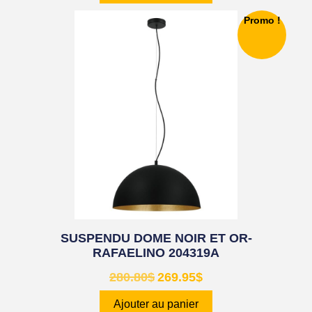
Promo !
SUSPENDU DOME NOIR ET OR-
RAFAELINO 204319A
280.80
$
269.95
$
Ajouter au panier