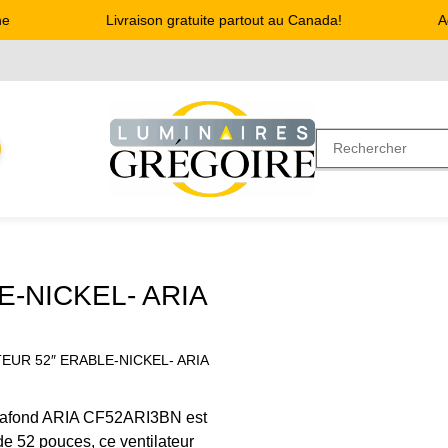
Livraison gratuite partout au Canada!
Adr
E-NICKEL- ARIA
TEUR 52″ ERABLE-NICKEL- ARIA
e plafond ARIA CF52ARI3BN est
e 52 pouces, ce ventilateur