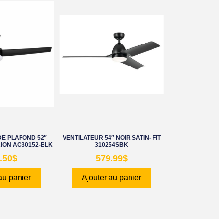
DE PLAFOND 52″
VENTILATEUR 54″ NOIR SATIN- FIT
RION AC30152-BLK
310254SBK
.50
$
579.99
$
au panier
Ajouter au panier