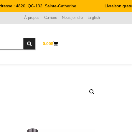
esse : 4820, QC-132, Sainte-Catherine
Livraison gratuit
À propos
Carrière
Nous joindre
English
0.00
$