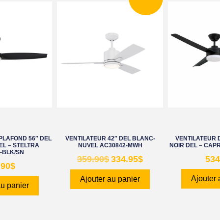
PLAFOND 56″ DEL
VENTILATEUR 42″ DEL BLANC-
VENTILATEUR 
EL – STELTRA
NUVEL AC30842-MWH
NOIR DEL – CAP
-BLK/SN
359.90
$
334.95
$
534
.90
$
Ajouter 
Ajouter au panier
au panier