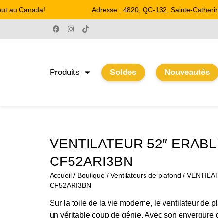
ut au Canada!
Adresse : 4820, QC-132, Sainte-Catherine
Produits
Soldes
Nouveautés
VENTILATEUR 52″ ERABL
CF52ARI3BN
Accueil
/
Boutique
/
Ventilateurs de plafond
/ VENTILA
CF52ARI3BN
Sur la toile de la vie moderne, le ventilateur d
un véritable coup de génie. Avec son envergure d