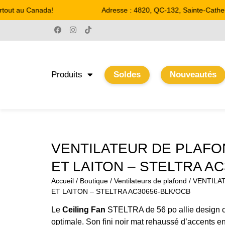
tout au Canada!
Adresse : 4820, QC-132, Sainte-Catherin
Produits
Soldes
Nouveautés
VENTILATEUR DE PLAFON
ET LAITON – STELTRA A
Accueil
/
Boutique
/
Ventilateurs de plafond
/ VENTILA
ET LAITON – STELTRA AC30656-BLK/OCB
Le
Ceiling Fan
STELTRA de 56 po allie design 
optimale. Son fini noir mat rehaussé d’accents en