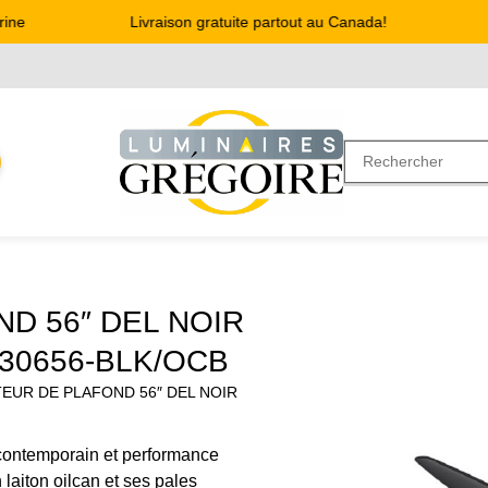
e
Livraison gratuite partout au Canada!
Ad
D 56″ DEL NOIR
C30656-BLK/OCB
TEUR DE PLAFOND 56″ DEL NOIR
contemporain et performance
 laiton oilcan et ses pales