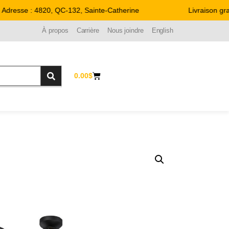
resse : 4820, QC-132, Sainte-Catherine
Livraison gratu
À propos
Carrière
Nous joindre
English
0.00
$