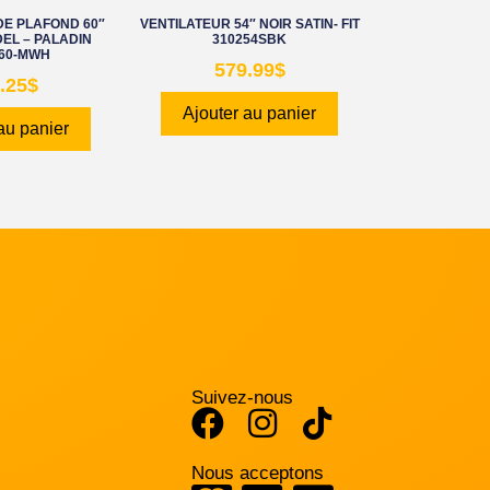
DE PLAFOND 60″
VENTILATEUR 54″ NOIR SATIN- FIT
EL – PALADIN
310254SBK
60-MWH
579.99
$
.25
$
Ajouter au panier
au panier
Suivez-nous
Nous acceptons