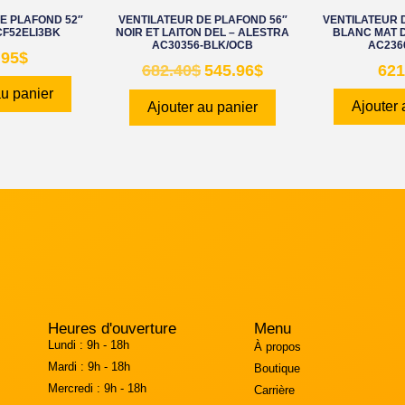
E PLAFOND 52″
VENTILATEUR DE PLAFOND 56″
VENTILATEUR 
 CF52ELI3BK
NOIR ET LAITON DEL – ALESTRA
BLANC MAT D
AC30356-BLK/OCB
AC236
.95
$
682.40
$
545.96
$
621
au panier
Ajouter 
Ajouter au panier
Heures d'ouverture
Menu
Lundi :
9h - 18h
À propos
Mardi :
9h - 18h
Boutique
Mercredi :
9h - 18h
Carrière