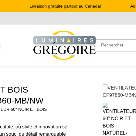
Livraison gratuite partout au Canada!
Adres
T BOIS
860-MB/NW
TEUR 60″ NOIR ET BOIS
culpté, où style et innovation se
 un souci du détail remarquable