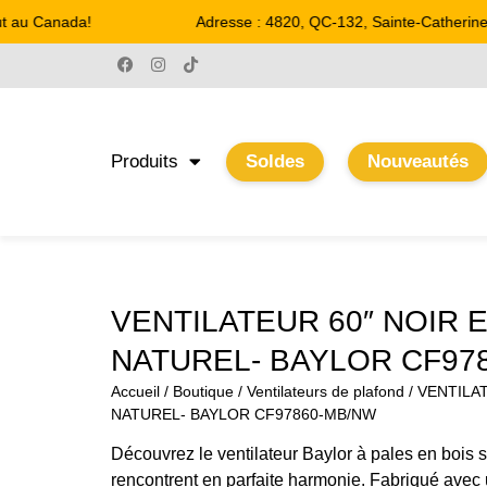
 au Canada!
Adresse : 4820, QC-132, Sainte-Catherine
Produits
Soldes
Nouveautés
VENTILATEUR 60″ NOIR E
NATUREL- BAYLOR CF97
Accueil
/
Boutique
/
Ventilateurs de plafond
/ VENTILA
NATUREL- BAYLOR CF97860-MB/NW
Découvrez le ventilateur Baylor à pales en bois s
rencontrent en parfaite harmonie. Fabriqué avec