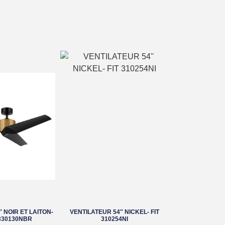
 NOIR ET LAITON-
VENTILATEUR 54″ NICKEL- FIT
330130NBR
310254NI