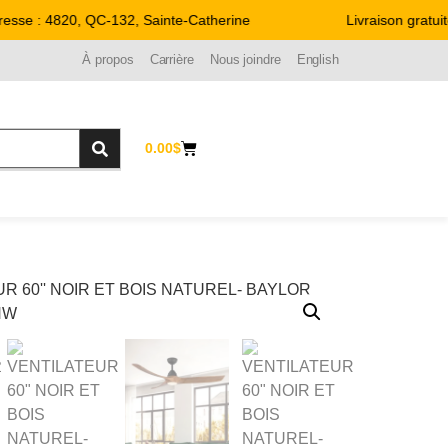
se : 4820, QC-132, Sainte-Catherine
Livraison gratuite
À propos
Carrière
Nous joindre
English
0.00
$