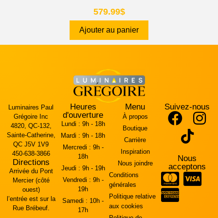
579.99
$
Ajouter au panier
Heures
Menu
Suivez-nous
Luminaires Paul
d'ouverture
Grégoire Inc
À propos
Lundi :
9h - 18h
4820, QC-132,
Boutique
Sainte-Catherine,
Mardi :
9h - 18h
Carrière
QC J5V 1V9
Mercredi :
9h -
Inspiration
450-638-3866
18h
Nous
Directions
Nous joindre
acceptons
Jeudi :
9h - 19h
Arrivée du Pont
Conditions
Vendredi :
9h -
Mercier (côté
générales
19h
ouest)
Politique relative
l’entrée est sur la
Samedi :
10h -
aux cookies
Rue Brébeuf.
17h
Politique de