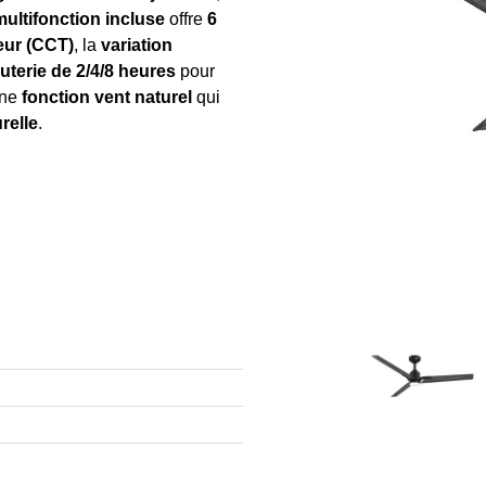
ltifonction incluse
offre
6
eur (CCT)
, la
variation
uterie de 2/4/8 heures
pour
une
fonction vent naturel
qui
relle
.