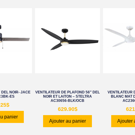
 DEL NOIR- JACE
VENTILATEUR DE PLAFOND 56″ DEL
VENTILATEUR 
C3BK-ES
NOIR ET LAITON – STELTRA
BLANC MAT D
AC30656-BLK/OCB
AC236
.25
$
629.90
$
621
au panier
Ajouter au panier
Ajouter 