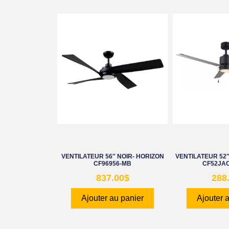
VENTILATEUR 56″ NOIR- HORIZON
VENTILATEUR 52″
CF96956-MB
CF52JA
837.00
$
288
Ajouter au panier
Ajouter 