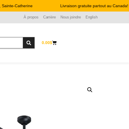
ainte-Catherine
Livraison gratuite partout au Canada!
À propos
Carrière
Nous joindre
English
0.00
$