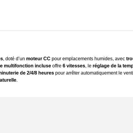
es
, doté d’un
moteur CC
pour emplacements humides, avec
tr
 multifonction incluse
offre
6 vitesses
, le
réglage de la tem
inuterie de 2/4/8 heures
pour arrêter automatiquement le venti
aturelle
.