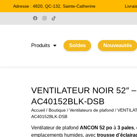
Adresse : 4820, QC-132, Sainte-Catherine
Livraiso
Produits
Soldes
Nouveautés
VENTILATEUR NOIR 52″ 
AC40152BLK-DSB
Accueil
/
Boutique
/
Ventilateurs de plafond
/ VENTILA
AC40152BLK-DSB
Ventilateur de plafond
ANCON 52 po
à
3 pales
,
emplacements humides, avec
trousse d’éclaira