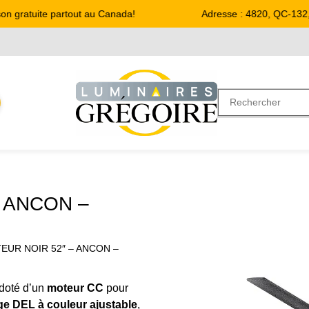
n gratuite partout au Canada!
Adresse : 4820, QC-132, S
– ANCON –
TEUR NOIR 52″ – ANCON –
 doté d’un
moteur CC
pour
ge DEL à couleur ajustable
,