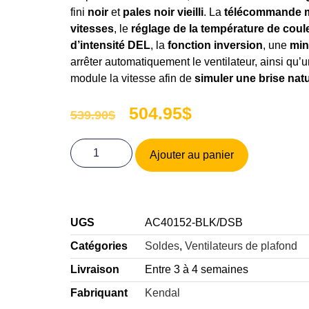
fini
noir
et
pales noir vieilli
. La
télécommande mu
vitesses
, le
réglage de la température de coul
d’intensité DEL
, la
fonction inversion
, une
min
arrêter automatiquement le ventilateur, ainsi qu’
module la vitesse afin de
simuler une brise natu
504.95
$
539.90
$
Ajouter au panier
UGS
AC40152-BLK/DSB
Catégories
Soldes
,
Ventilateurs de plafond
Livraison
Entre 3 à 4 semaines
Fabriquant
Kendal