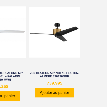
DE PLAFOND 60″
VENTILATEUR 56″ NOIR ET LAITON-
EL – PALADIN
ALMERE 330130NBR
60-MWH
739.99
$
.25
$
Ajouter au panier
au panier