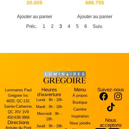
20.00
$
686.75
$
Ajouter au panier
Ajouter au panier
Préc.
1
2
3
4
5
6
Suiv.
Heures
Menu
Suivez-nous
Luminaires Paul
d'ouverture
Grégoire Inc
À propos
Lundi :
9h - 18h
4820, QC-132,
Boutique
Sainte-Catherine,
Mardi :
9h - 18h
Carrière
QC J5V 1V9
Mercredi :
9h -
Inspiration
450-638-3866
18h
Nous
Directions
Nous joindre
acceptons
Jeudi :
9h - 19h
Arrivée du Pont