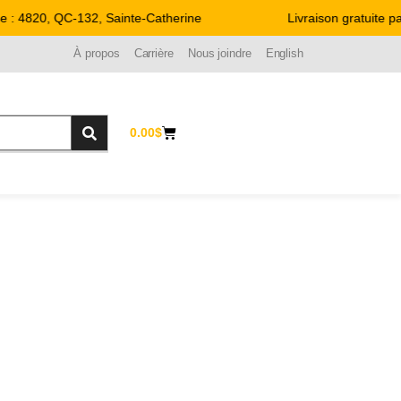
820, QC-132, Sainte-Catherine
Livraison gratuite parto
À propos
Carrière
Nous joindre
English
0.00
$