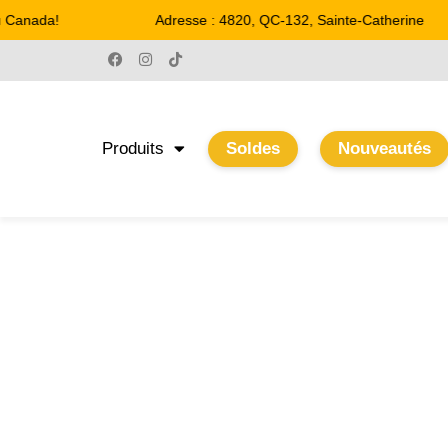
nada!
Adresse : 4820, QC-132, Sainte-Catherine
Produits
Soldes
Nouveautés
NOUVEAUTÉS
Accueil
/
Boutique
/
Nouveautés
/ Page 4