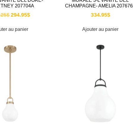
VANITÉ DEL DORÉ-
MURALE 3-L VANITÉ DEL
TNEY 207704A
CHAMPAGNE- AMELIA 207676
.25
$
294.95
$
334.95
$
uter au panier
Ajouter au panier