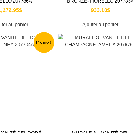
ELLO 207786A
BRONZE- FIORELLO 207783
1,272.95
$
933.10
$
uter au panier
Ajouter au panier
Promo !