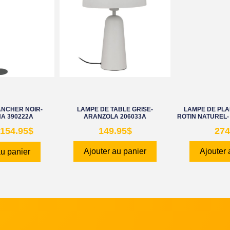
ANCHER NOIR-
LAMPE DE TABLE GRISE-
LAMPE DE PLA
A 390222A
ARANZOLA 206033A
ROTIN NATUREL-
154.95
$
149.95
$
274
Ajouter au panier
Ajouter 
au panier