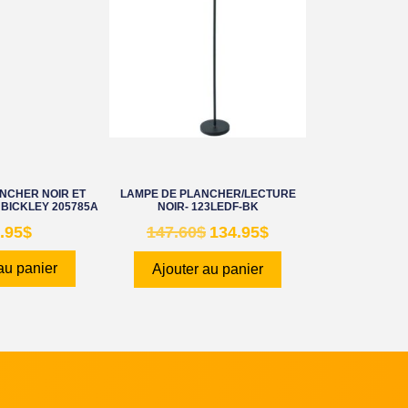
NCHER NOIR ET
LAMPE DE PLANCHER/LECTURE
 BICKLEY 205785A
NOIR- 123LEDF-BK
.95
$
147.60
$
134.95
$
au panier
Ajouter au panier