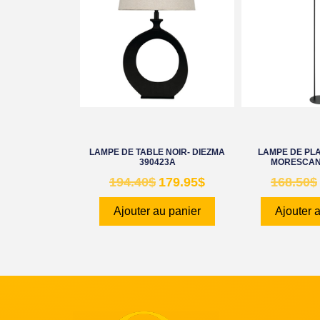
LAMPE DE TABLE NOIR- DIEZMA
LAMPE DE PL
390423A
MORESCAN
194.40
$
179.95
$
168.50
$
Ajouter au panier
Ajouter 