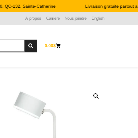
 QC-132, Sainte-Catherine
Livraison gratuite partout au
À propos
Carrière
Nous joindre
English
0.00
$