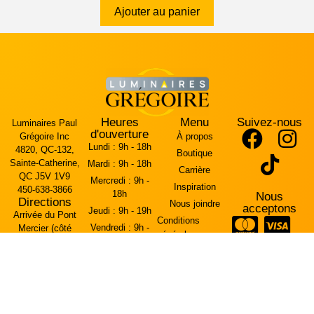
Ajouter au panier
Heures
Menu
Suivez-nous
Luminaires Paul
d'ouverture
Grégoire Inc
À propos
Lundi :
9h - 18h
4820, QC-132,
Boutique
Sainte-Catherine,
Mardi :
9h - 18h
Carrière
QC J5V 1V9
Mercredi :
9h -
Inspiration
450-638-3866
18h
Nous
Directions
Nous joindre
acceptons
Jeudi :
9h - 19h
Arrivée du Pont
Conditions
Vendredi :
9h -
Mercier (côté
générales
19h
ouest)
Politique relative
l’entrée est sur la
Samedi :
10h -
aux cookies
Rue Brébeuf.
17h
Politique de
Dimanche :
11h -
confidentialité
16h
Arrivée de