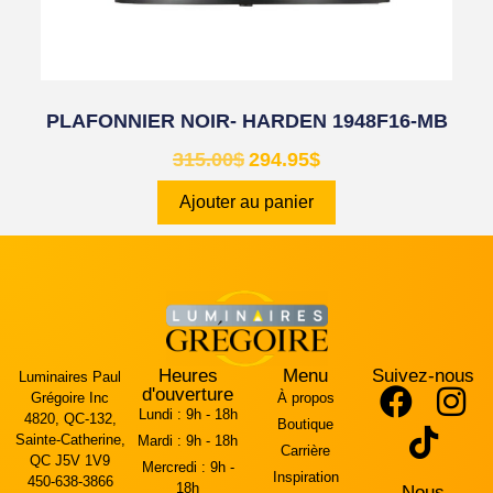
PLAFONNIER NOIR- HARDEN 1948F16-MB
315.00
$
294.95
$
Ajouter au panier
Heures
Menu
Suivez-nous
Luminaires Paul
d'ouverture
Grégoire Inc
À propos
Lundi :
9h - 18h
4820, QC-132,
Boutique
Sainte-Catherine,
Mardi :
9h - 18h
Carrière
QC J5V 1V9
Mercredi :
9h -
Inspiration
450-638-3866
18h
Nous