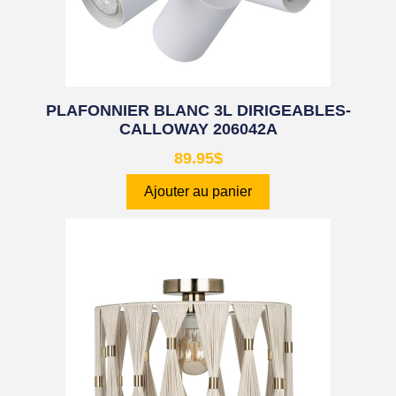
PLAFONNIER BLANC 3L DIRIGEABLES-
CALLOWAY 206042A
89.95
$
Ajouter au panier