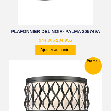
PLAFONNIER DEL NOIR- PALMA 205749A
244.80
$
234.95
$
Ajouter au panier
Promo !