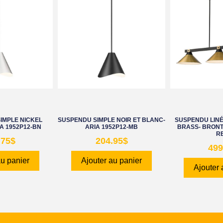
IMPLE NICKEL
SUSPENDU SIMPLE NOIR ET BLANC-
SUSPENDU LINÉA
A 1952P12-BN
ARIA 1952P12-MB
BRASS- BRONT
R
.75
$
204.95
$
499
au panier
Ajouter au panier
Ajouter 