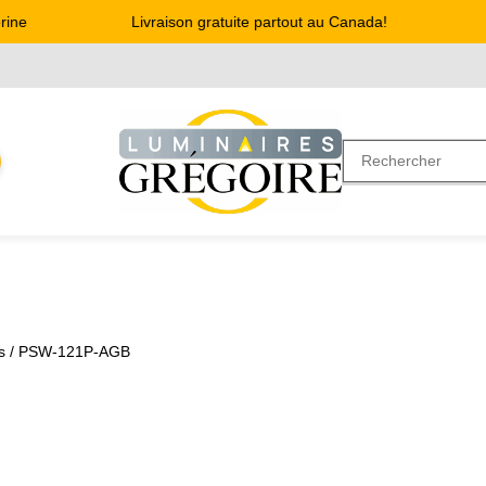
ne
Livraison gratuite partout au Canada!
s
/ PSW-121P-AGB