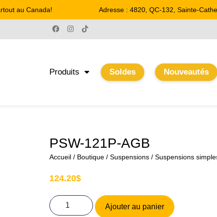
rtout au Canada!
Adresse : 4820, QC-132, Sainte-Catheri
Produits
Soldes
Nouveautés
PSW-121P-AGB
Accueil
/
Boutique
/
Suspensions
/
Suspensions simple
124.20
$
Ajouter au panier