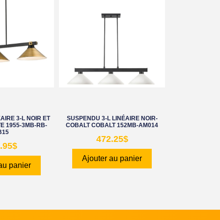
IRE 3-L NOIR ET
SUSPENDU 3-L LINÉAIRE NOIR-
E 1955-3MB-RB-
COBALT COBALT 152MB-AM014
B15
472.25
$
.95
$
Ajouter au panier
au panier