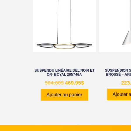
SUSPENDU LINÉAIRE DEL NOIR ET
SUSPENSION S
OR- BOYAL 205746A
BROSSÉ – ARI
504.00
$
469.95
$
223
Ajouter 
Ajouter au panier