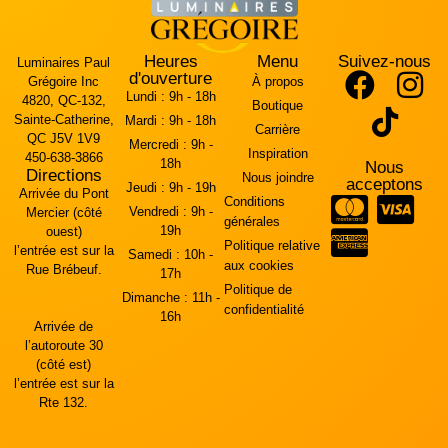
Heures
Menu
Suivez-nous
Luminaires Paul
d'ouverture
Grégoire Inc
À propos
Lundi :
9h - 18h
4820, QC-132,
Boutique
Sainte-Catherine,
Mardi :
9h - 18h
Carrière
QC J5V 1V9
Mercredi :
9h -
Inspiration
450-638-3866
18h
Nous
Directions
Nous joindre
acceptons
Jeudi :
9h - 19h
Arrivée du Pont
Conditions
Vendredi :
9h -
Mercier (côté
générales
19h
ouest)
Politique relative
l’entrée est sur la
Samedi :
10h -
aux cookies
Rue Brébeuf.
17h
Politique de
Dimanche :
11h -
confidentialité
16h
Arrivée de
l’autoroute 30
(côté est)
l’entrée est sur la
Rte 132.