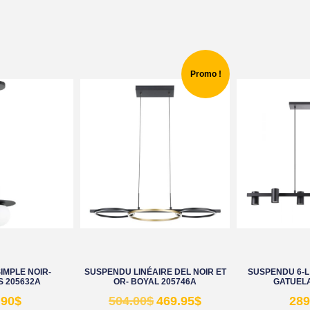
Promo !
IMPLE NOIR-
SUSPENDU LINÉAIRE DEL NOIR ET
SUSPENDU 6-L 
 205632A
OR- BOYAL 205746A
GATUELA
.90
$
504.00
$
469.95
$
289