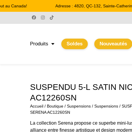
t au Canada!
Adresse : 4820, QC-132, Sainte-Catherine
Produits
Soldes
Nouveautés
SUSPENDU 5-L SATIN NI
AC12260SN
Accueil
/
Boutique
/
Suspensions
/
Suspensions
/ SUSP
SERENA AC12260SN
La collection Serena propose ce superbe mini-lus
alliance entre finesse artistique et design moder