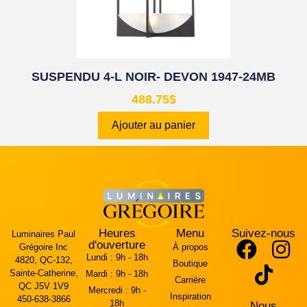
SUSPENDU 4-L NOIR- DEVON 1947-24MB
488.75
$
Ajouter au panier
Heures
Menu
Suivez-nous
Luminaires Paul
d'ouverture
Grégoire Inc
À propos
Lundi :
9h - 18h
4820, QC-132,
Boutique
Sainte-Catherine,
Mardi :
9h - 18h
Carrière
QC J5V 1V9
Mercredi :
9h -
Inspiration
450-638-3866
18h
Nous