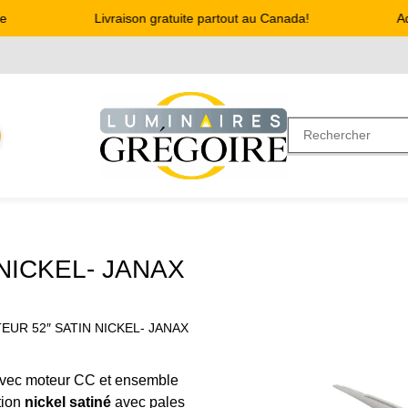
Livraison gratuite partout au Canada!
Adre
NICKEL- JANAX
TEUR 52″ SATIN NICKEL- JANAX
vec moteur CC et ensemble
tion
nickel satiné
avec pales