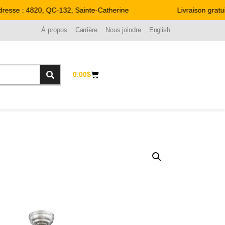
sse : 4820, QC-132, Sainte-Catherine
Livraison gratuit
À propos
Carrière
Nous joindre
English
0.00
$