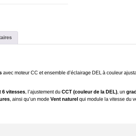
aires
s
avec moteur CC et ensemble d’éclairage DEL à couleur ajustabl
t
6 vitesses
, l’ajustement du
CCT (couleur de la DEL)
, un
gra
eures
, ainsi qu’un mode
Vent naturel
qui module la vitesse du ve