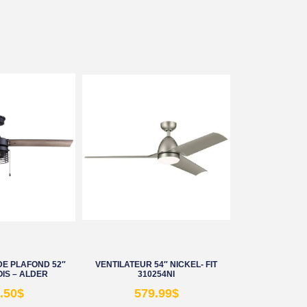
DE PLAFOND 52″
VENTILATEUR 54″ NICKEL- FIT
OIS – ALDER
310254NI
.50
$
579.99
$