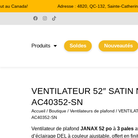
t au Canada!
Adresse : 4820, QC-132, Sainte-Catherine
Produits
Soldes
Nouveautés
VENTILATEUR 52″ SATIN 
AC40352-SN
Accueil
/
Boutique
/
Ventilateurs de plafond
/ VENTILA
AC40352-SN
Ventilateur de plafond
JANAX 52 po
à
3 pales
a
d’éclairage DEL à couleur ajustable, offert en fini