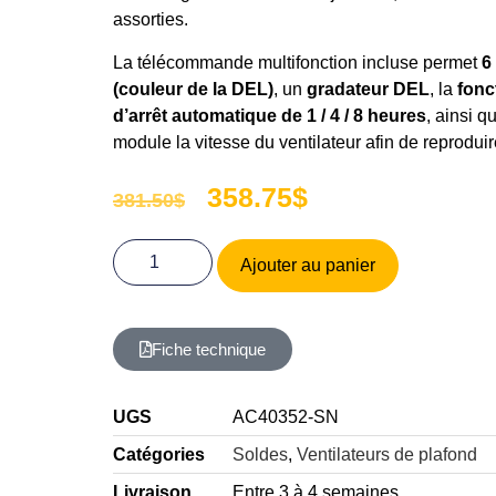
assorties.
La télécommande multifonction incluse permet
6
(couleur de la DEL)
, un
gradateur DEL
, la
fonc
d’arrêt automatique de 1 / 4 / 8 heures
, ainsi 
module la vitesse du ventilateur afin de reproduir
358.75
$
381.50
$
Ajouter au panier
Fiche technique
UGS
AC40352-SN
Catégories
Soldes
,
Ventilateurs de plafond
Livraison
Entre 3 à 4 semaines