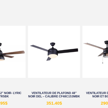
2″ NOIR- LYRIC
VENTILATEUR DE PLAFOND 48″
VENTILATEUR 
YR5BK
NOIR DEL – CALIBRE CF48C153MBK
NOIR ET B
.95
$
351.40
$
290