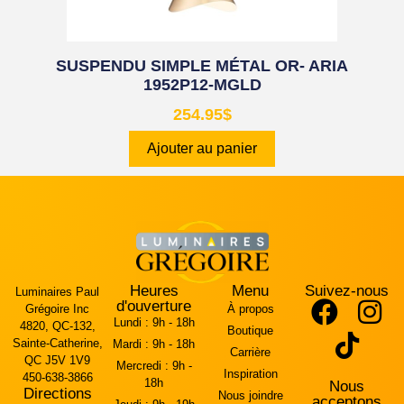
SUSPENDU SIMPLE MÉTAL OR- ARIA
1952P12-MGLD
254.95
$
Ajouter au panier
Heures
Menu
Suivez-nous
Luminaires Paul
d'ouverture
Grégoire Inc
À propos
Lundi :
9h - 18h
4820, QC-132,
Boutique
Sainte-Catherine,
Mardi :
9h - 18h
Carrière
QC J5V 1V9
Mercredi :
9h -
Inspiration
450-638-3866
18h
Nous
Directions
Nous joindre
acceptons