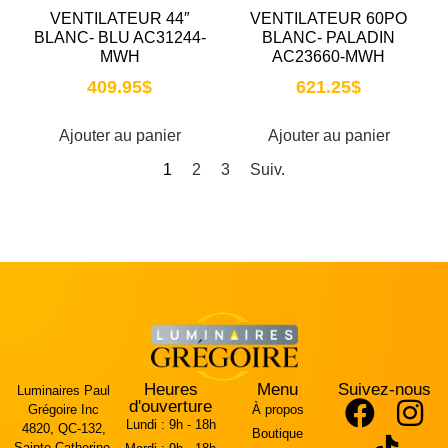
VENTILATEUR 44″
VENTILATEUR 60PO
BLANC- BLU AC31244-
BLANC- PALADIN
MWH
AC23660-MWH
409.95
$
621.25
$
Ajouter au panier
Ajouter au panier
1
2
3
Suiv.
Heures
Menu
Suivez-nous
Luminaires Paul
d'ouverture
Grégoire Inc
À propos
Lundi :
9h - 18h
4820, QC-132,
Boutique
Sainte-Catherine,