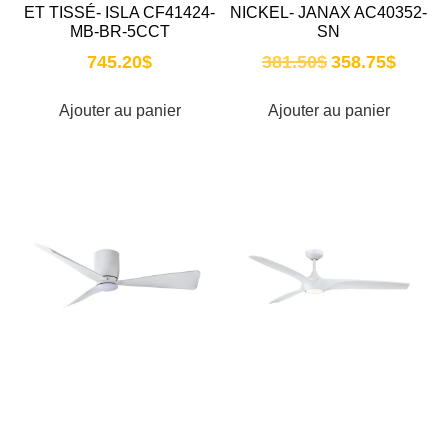
ET TISSÉ- ISLA CF41424-
NICKEL- JANAX AC40352-
MB-BR-5CCT
SN
745.20
$
381.50
$
358.75
$
Ajouter au panier
Ajouter au panier